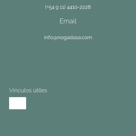
(+54 9 11) 4410-2228
Email
info@nogadasa.com
Vínculos útiles
Toggle
Navigation
Términos y condiciones