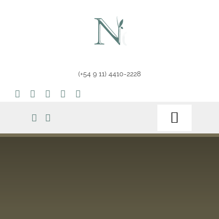
Saltar
al
contenido
(+54 9 11) 4410-2228
Toggle
Navigat
Home
Tienda
Tips & Info