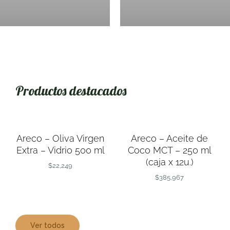
Productos destacados
AÑADIR
AÑADIR
AL
AL
CARRITO
CARRITO
/
/
Areco – Oliva Virgen
Areco – Aceite de
DETALLES
DETALLES
Extra – Vidrio 500 ml
Coco MCT – 250 ml
(caja x 12u.)
$
22,249
$
385,967
Ver todos