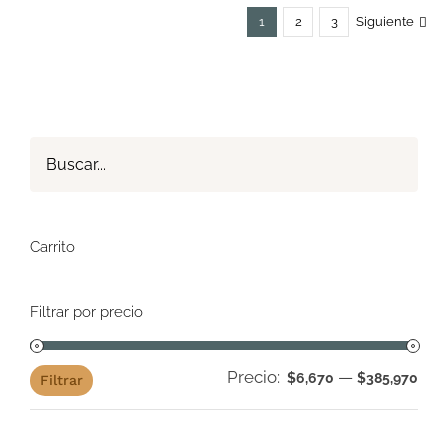
1
2
3
Siguiente
Carrito
Filtrar por precio
Precio:
—
Pre
Pre
$6,670
$385,970
Filtrar
mín
má