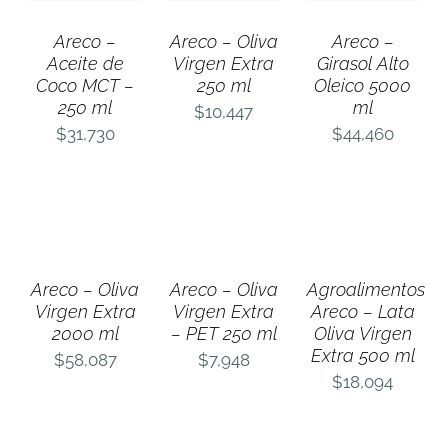
Areco –
Areco – Oliva
Areco –
Aceite de
Virgen Extra
Girasol Alto
Coco MCT –
250 ml
Oleico 5000
250 ml
ml
$
10,447
$
31,730
$
44,460
AÑADIR
AÑADIR
AÑADIR
AL
AL
AL
CARRITO
CARRITO
CARRITO
/
/
/
DETALLES
DETALLES
DETALLES
Areco – Oliva
Areco – Oliva
Agroalimentos
Virgen Extra
Virgen Extra
Areco – Lata
2000 ml
– PET 250 ml
Oliva Virgen
Extra 500 ml
$
58,087
$
7,948
$
18,094
AÑADIR
AÑADIR
AÑADIR