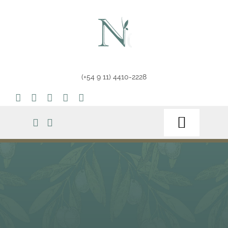
Saltar
al
contenido
(+54 9 11) 4410-2228
Toggle
Navigat
Home
Tienda
Tips & Info