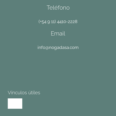
Teléfono
(+54 9 11) 4410-2228
Email
info@nogadasa.com
Vínculos útiles
Toggle
Navigation