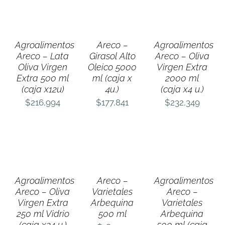
AL
AL
AL
CARRITO
CARRITO
CARRITO
/
/
/
DETALLES
DETALLES
DETALLES
Agroalimentos
Areco –
Agroalimentos
Areco – Lata
Girasol Alto
Areco – Oliva
Oliva Virgen
Oleico 5000
Virgen Extra
Extra 500 ml
ml (caja x
2000 ml
(caja x12u)
4u.)
(caja x4 u.)
$
216,994
$
177,841
$
232,349
AÑADIR
AÑADIR
AÑADIR
AL
AL
AL
CARRITO
CARRITO
CARRITO
/
/
/
DETALLES
DETALLES
DETALLES
Agroalimentos
Areco –
Agroalimentos
Areco – Oliva
Varietales
Areco –
Virgen Extra
Arbequina
Varietales
250 ml Vidrio
500 ml
Arbequina
(caja x24 u.)
500 ml (caja