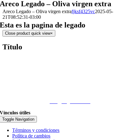
Areco Legado – Oliva virgen extra
Areco Legado – Oliva virgen extra
fjksf4325vc
2025-05-
21T08:52:31-03:00
Esta es la pagina de legado
Close product quick view
×
Título
Teléfono
(+54 9 11) 4410-2228
Email
info@nogadasa.com
Vínculos útiles
Toggle Navigation
Términos y condiciones
Política de cambios