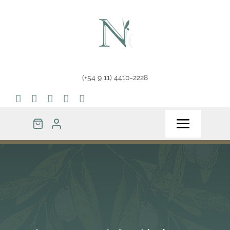
Saltar
al
contenido
(+54 9 11) 4410-2228
Toggle
Navigat
Home
Tienda
Tips & Info