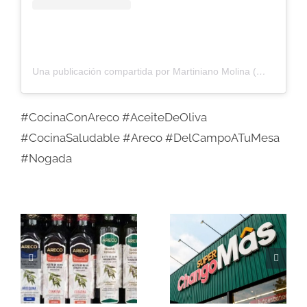
Una publicación compartida por Martiniano Molina (@martiniano_molina)
#CocinaConAreco #AceiteDeOliva
#CocinaSaludable #Areco #DelCampoATuMesa
#Nogada
Nogada – Te
Nogada – 📢
esperamos por
¡Ya estamos en
ChangoMás
ChangoMás!