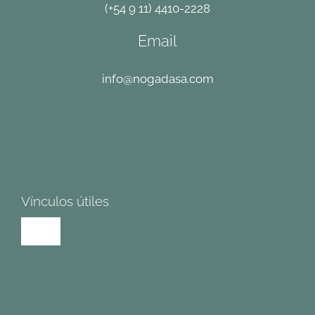
(+54 9 11) 4410-2228
Email
info@nogadasa.com
Vínculos útiles
Toggle
Navigation
Términos y condiciones
Política de cambios