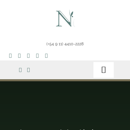
Saltar
al
contenido
(+54 9 11) 4410-2228
Toggle
Navigat
Home
Tienda
Tips & Info