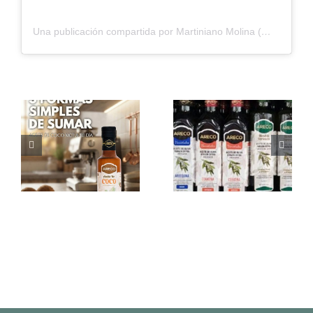
Una publicación compartida por Martiniano Molina (@martiniano_molina)
Nogada –
Nogada – Te
Cómo sumar
esperamos por
Aceite de Coco
ChangoMás
MCT a tu día