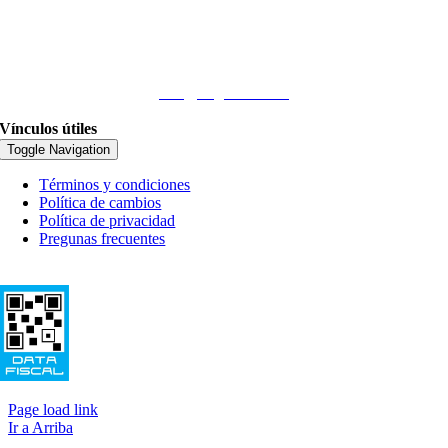
(+54 9 11) 4410-2228
Email
info@nogadasa.com
Vínculos útiles
Toggle Navigation
Términos y condiciones
Política de cambios
Política de privacidad
Pregunas frecuentes
© Copyright 2020 - Nogada Agroalimentos - Buenos Aires - Argentina
Page load link
Ir a Arriba