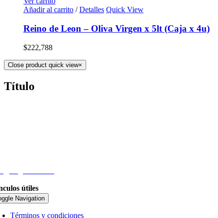
Ver carrito
Añadir al carrito
/
Detalles
Quick View
Reino de Leon – Oliva Virgen x 5lt (Caja x 4u)
$
222,788
Close product quick view
×
Título
eléfono
54 9 11) 4410-2228
mail
fo@nogadasa.com
nculos útiles
oggle Navigation
Términos y condiciones