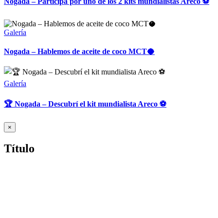
Nogada – Participá por uno de los 2 kits mundialistas Areco ⚽
Galería
Nogada – Hablemos de aceite de coco MCT🥥
Galería
🏆 Nogada – Descubrí el kit mundialista Areco ⚽
Close
×
product
quick
Título
view
Teléfono
(+54 9 11) 4410-2228
Email