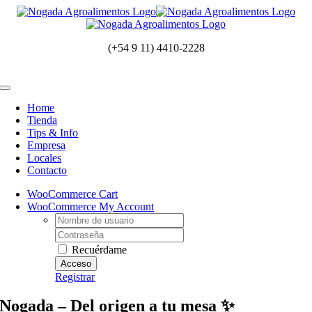
Saltar
al
contenido
(+54 9 11) 4410-2228
Toggle
Navigation
Home
Tienda
Tips & Info
Empresa
Locales
Contacto
WooCommerce Cart
WooCommerce My Account
Username:
Contraseña
Recuérdame
Registrar
Nogada – Del origen a tu mesa ✨