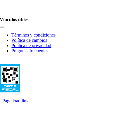
info@nogadasa.com
Vínculos útiles
Toggle
Navigation
Términos y condiciones
Política de cambios
Política de privacidad
Pregunas frecuentes
© Copyright 2020 - Nogada Agroalimentos - Buenos Aires - Argentina
Page load link
Ir
a
Arriba