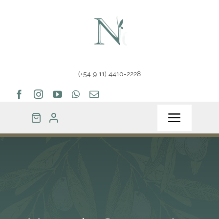
Saltar
al
contenido
(+54 9 11) 4410-2228
Toggle
Navigat
Home
Tienda
Tips & Info