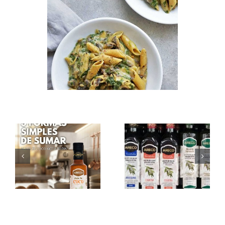
Nogada –
Nogada – Te
Cómo sumar
esperamos por
Aceite de Coco
ChangoMás
MCT a tu día