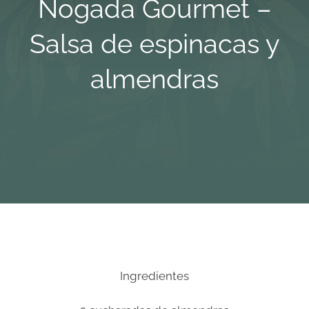
Nogada Gourmet –
Empresa
Salsa de espinacas y
almendras
Locales
Contacto
Ingredientes