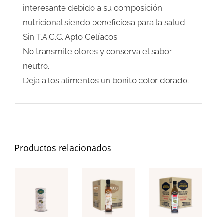
interesante debido a su composición
nutricional siendo beneficiosa para la salud.
Sin T.A.C.C. Apto Celíacos
No transmite olores y conserva el sabor
neutro.
Deja a los alimentos un bonito color dorado.
Productos relacionados
AÑADIR AL
AÑADIR AL
AÑADIR AL
CARRITO
CARRITO
CARRITO
/
/
/
DETALLES
DETALLES
DETALLES