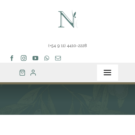
Saltar
al
contenido
(+54 9 11) 4410-2228
Toggle
Navigat
Home
Tienda
Tips & Info