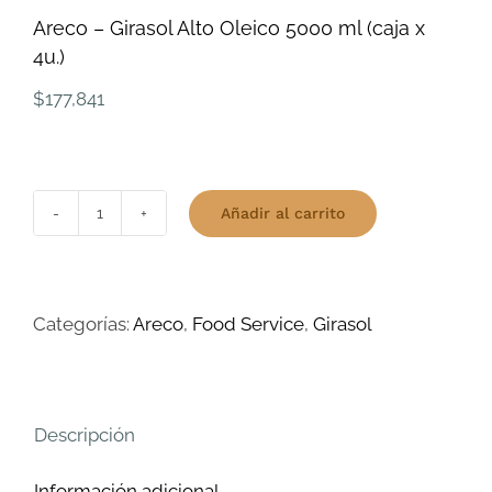
Areco – Girasol Alto Oleico 5000 ml (caja x
4u.)
$
177,841
Añadir al carrito
Areco
-
Girasol
Categorías:
Areco
,
Food Service
,
Girasol
Alto
Oleico
5000
ml
Descripción
(caja
Información adicional
x