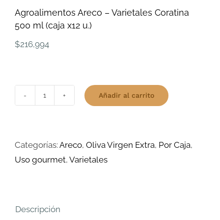
Agroalimentos Areco – Varietales Coratina
500 ml (caja x12 u.)
$
216,994
Añadir al carrito
Agroalimentos
Areco
-
Categorías:
Areco
,
Oliva Virgen Extra
,
Por Caja
,
Varietales
Uso gourmet
,
Varietales
Coratina
500
ml
(caja
Descripción
x12