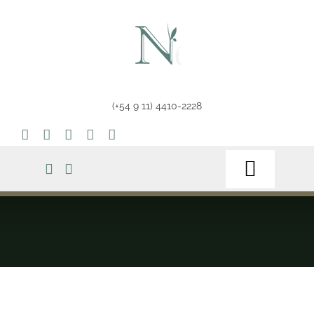
Saltar
al
contenido
(+54 9 11) 4410-2228
Toggle
Navigat
Home
Tienda
Tips & Info