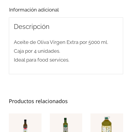
cantidad
Información adicional
Descripción
Aceite de Oliva Virgen Extra por 5000 ml.
Caja por 4 unidades.
Ideal para food services.
Productos relacionados
AÑADIR AL
AÑADIR AL
AÑADIR AL
CARRITO
CARRITO
CARRITO