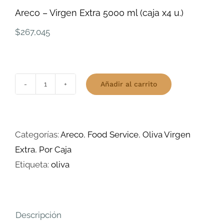
Areco – Virgen Extra 5000 ml (caja x4 u.)
$
267,045
Añadir al carrito
Areco
-
Virgen
Categorías:
Areco
,
Food Service
,
Oliva Virgen
Extra
Extra
,
Por Caja
5000
Etiqueta:
oliva
ml
(caja
x4
u.)
Descripción