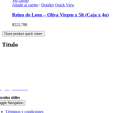
Ver carrito
Añadir al carrito
/
Detalles
Quick View
Reino de Leon – Oliva Virgen x 5lt (Caja x 4u)
$
222,788
Close product quick view
×
Título
eléfono
54 9 11) 4410-2228
mail
fo@nogadasa.com
nculos útiles
oggle Navigation
Términos y condiciones