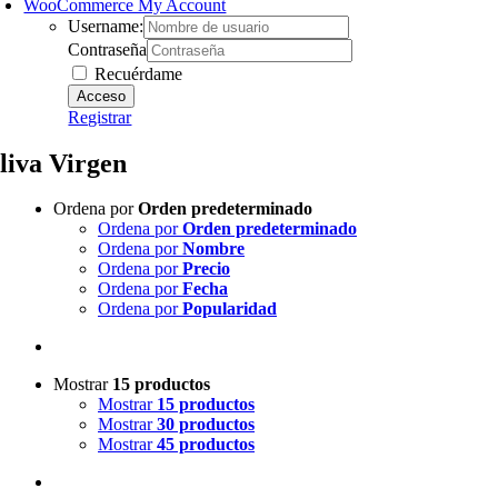
WooCommerce My Account
Username:
Contraseña
Recuérdame
Registrar
liva Virgen
Ordena por
Orden predeterminado
Ordena por
Orden predeterminado
Ordena por
Nombre
Ordena por
Precio
Ordena por
Fecha
Ordena por
Popularidad
Mostrar
15 productos
Mostrar
15 productos
Mostrar
30 productos
Mostrar
45 productos