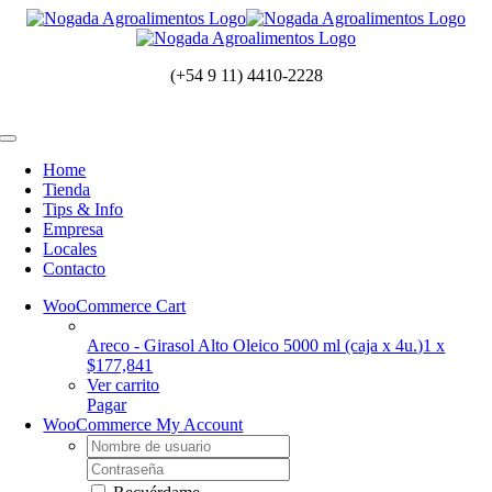
Saltar
al
contenido
(+54 9 11) 4410-2228
Toggle
Navigation
Home
Tienda
Tips & Info
Empresa
Locales
Contacto
WooCommerce Cart
Areco - Girasol Alto Oleico 5000 ml (caja x 4u.)
1 x
$
177,841
Ver carrito
Pagar
WooCommerce My Account
Username:
Contraseña