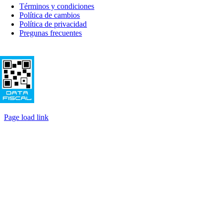
Navigation
Términos y condiciones
Política de cambios
Política de privacidad
Pregunas frecuentes
© Copyright 2020 - Nogada Agroalimentos - Buenos Aires - Argentina
Page load link
Ir
a
Arriba