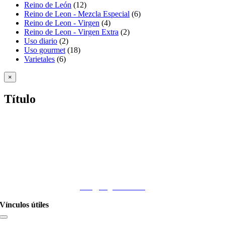
Reino de León
(12)
Reino de Leon - Mezcla Especial
(6)
Reino de Leon - Virgen
(4)
Reino de Leon - Virgen Extra
(2)
Uso diario
(2)
Uso gourmet
(18)
Varietales
(6)
Close
×
product
quick
Título
view
Teléfono
(+54 9 11) 4410-2228
Email
info@nogadasa.com
Vínculos útiles
Toggle