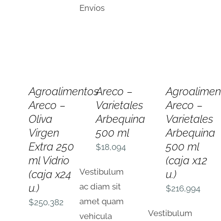
Envíos
AÑADIR
AÑADIR
AÑADIR
AL
AL
AL
Agroalimentos
Areco –
Agroalimen
CARRITO
CARRITO
CARRITO
Areco –
Varietales
Areco –
/
/
/
DETALLES
DETALLES
DETALLES
Oliva
Arbequina
Varietales
Virgen
500 ml
Arbequina
Extra 250
500 ml
$
18,094
ml Vidrio
(caja x12
Vestibulum
(caja x24
u.)
u.)
ac diam sit
$
216,994
amet quam
$
250,382
Vestibulum
vehicula