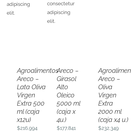
consectetur
adipiscing
adipiscing
elit.
elit.
AÑADIR
AÑADIR
AÑADIR
AL
AL
AL
Agroalimentos
Areco –
Agroalimen
CARRITO
CARRITO
CARRITO
Areco –
Girasol
Areco –
/
/
/
DETALLES
DETALLES
DETALLES
Lata Oliva
Alto
Oliva
Virgen
Oleico
Virgen
Extra 500
5000 ml
Extra
ml (caja
(caja x
2000 ml
x12u)
4u.)
(caja x4 u.)
$
216,994
$
177,841
$
232,349