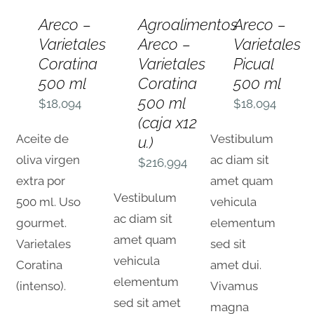
AÑADIR
AÑADIR
AÑADIR
AL
AL
AL
Areco –
Agroalimentos
Areco –
CARRITO
CARRITO
CARRITO
Varietales
Areco –
Varietales
/
/
/
DETALLES
DETALLES
DETALLES
Coratina
Varietales
Picual
500 ml
Coratina
500 ml
500 ml
$
18,094
$
18,094
(caja x12
Aceite de
Vestibulum
u.)
oliva virgen
ac diam sit
$
216,994
extra por
amet quam
Vestibulum
500 ml. Uso
vehicula
ac diam sit
gourmet.
elementum
amet quam
Varietales
sed sit
vehicula
Coratina
amet dui.
elementum
(intenso).
Vivamus
sed sit amet
magna