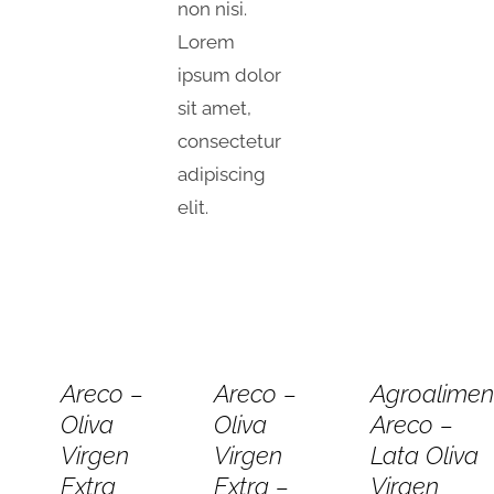
non nisi.
Lorem
ipsum dolor
sit amet,
consectetur
adipiscing
elit.
AÑADIR
AÑADIR
AÑADIR
AL
AL
AL
Areco –
Areco –
Agroalimen
CARRITO
CARRITO
CARRITO
Oliva
Oliva
Areco –
/
/
/
DETALLES
DETALLES
DETALLES
Virgen
Virgen
Lata Oliva
Extra
Extra –
Virgen