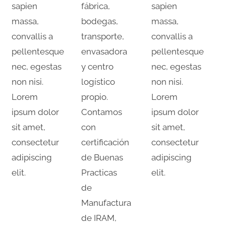
sapien
fábrica,
sapien
massa,
bodegas,
massa,
convallis a
transporte,
convallis a
pellentesque
envasadora
pellentesque
nec, egestas
y centro
nec, egestas
non nisi.
logístico
non nisi.
Lorem
propio.
Lorem
ipsum dolor
Contamos
ipsum dolor
sit amet,
con
sit amet,
consectetur
certificación
consectetur
adipiscing
de Buenas
adipiscing
elit.
Practicas
elit.
de
Manufactura
de IRAM,