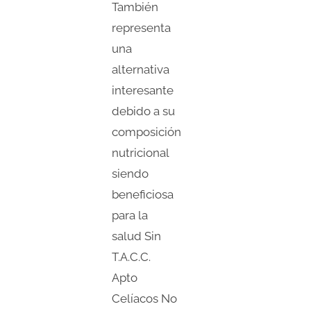
También
representa
una
alternativa
interesante
debido a su
composición
nutricional
siendo
beneficiosa
para la
salud Sin
T.A.C.C.
Apto
Celíacos No