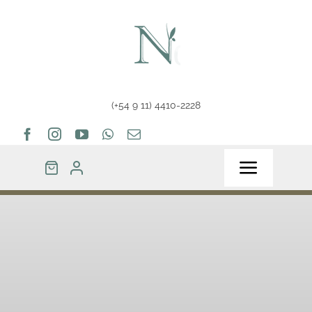
Saltar
al
contenido
(+54 9 11) 4410-2228
Toggle
Navigat
Home
Tienda
Tips & Info