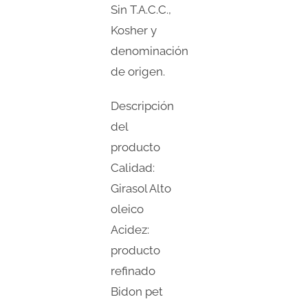
Sin T.A.C.C.,
Kosher y
denominación
de origen.
Descripción
del
producto
Calidad:
Girasol Alto
oleico
Acidez:
producto
refinado
Bidon pet