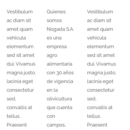
Vestibulum
Quienes
Vestibulum
ac diam sit
somos
ac diam sit
amet quam
Nogada S.A.
amet quam
vehicula
es una
vehicula
elementum
empresa
elementum
sed sit amet
agro
sed sit amet
dui. Vivamus
alimentaria
dui. Vivamus
magna justo,
con 30 años
magna justo,
lacinia eget
de vigencia
lacinia eget
consectetur
en la
consectetur
sed,
olivicultura
sed,
convallis at
que cuenta
convallis at
tellus.
con
tellus.
Praesent
campos,
Praesent