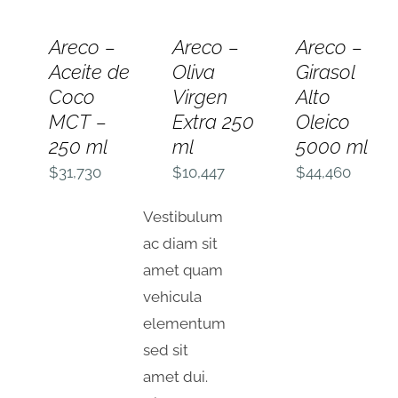
AÑADIR
AÑADIR
AÑADIR
AL
AL
AL
Areco –
Areco –
Areco –
CARRITO
CARRITO
CARRITO
Aceite de
Oliva
Girasol
/
/
/
DETALLES
DETALLES
DETALLES
Coco
Virgen
Alto
MCT –
Extra 250
Oleico
250 ml
ml
5000 ml
$
31,730
$
10,447
$
44,460
Vestibulum
ac diam sit
amet quam
vehicula
elementum
sed sit
amet dui.